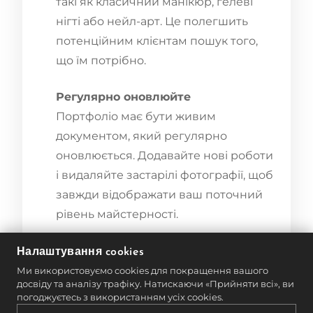
такі як класичний манікюр, гелеві
нігті або нейл-арт. Це полегшить
потенційним клієнтам пошук того,
що їм потрібно.
Регулярно оновлюйте
Портфоліо має бути живим
документом, який регулярно
оновлюється. Додавайте нові роботи
і видаляйте застарілі фотографії, щоб
завжди відображати ваш поточний
рівень майстерності.
Презентуйте своє портфоліо
Налаштування cookies
онлайн
Ми використовуємо cookies для покращення вашого
досвіду та аналізу трафіку. Натискаючи «Прийняти всі», ви
У сучасному цифровому світі
погоджуєтесь з використанням усіх cookies.
наявність онлайн-присутності є