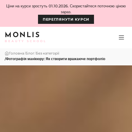
Skip to content
Ціни на курси зростуть 01.10.2026. Скористайтеся поточною ціною
зараз.
ПЕРЕГЛЯНУТИ КУРСИ
MONLIS
BEAUTY SCHOOL
Головна
/
Блог
/
Без категорії
/
Фотографія манікюру: Як створити вражаюче портфоліо