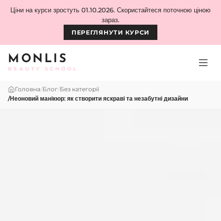
Skip to content
Ціни на курси зростуть 01.10.2026. Скористайтеся поточною ціною
зараз.
ПЕРЕГЛЯНУТИ КУРСИ
MONLIS
BEAUTY SCHOOL
Головна
/
Блог
/
Без категорії
/
Неоновий манікюр: як створити яскраві та незабутні дизайни