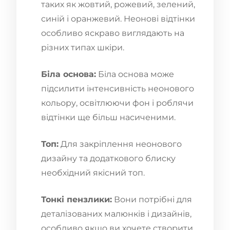
таких як жовтий, рожевий, зелений,
синій і оранжевий. Неонові відтінки
особливо яскраво виглядають на
різних типах шкіри.
Біла основа:
Біла основа може
підсилити інтенсивність неонового
кольору, освітлюючи фон і роблячи
відтінки ще більш насиченими.
Топ:
Для закріплення неонового
дизайну та додаткового блиску
необхідний якісний топ.
Тонкі пензлики:
Вони потрібні для
деталізованих малюнків і дизайнів,
особливо якщо ви хочете створити