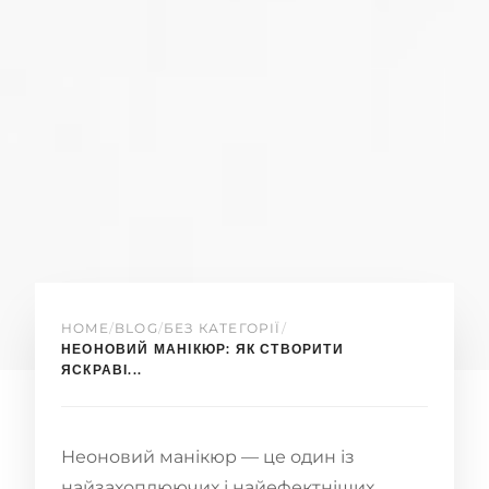
HOME
/
BLOG
/
БЕЗ КАТЕГОРІЇ
/
НЕОНОВИЙ МАНІКЮР: ЯК СТВОРИТИ
ЯСКРАВІ...
Неоновий манікюр — це один із
найзахоплюючих і найефектніших