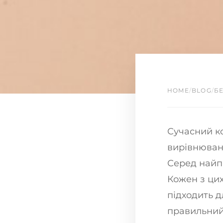
HOME
/
BLOG
/
БЕ
Сучасний к
вирівнюванн
Серед найп
Кожен з ци
підходить д
правильний 