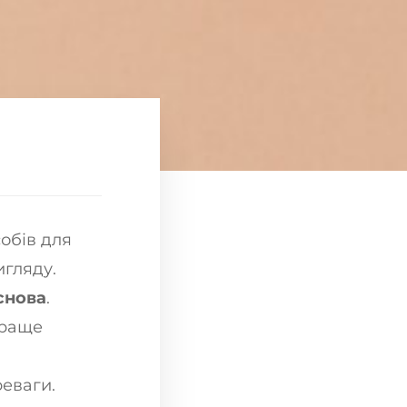
обів для
игляду.
снова
.
краще
реваги.