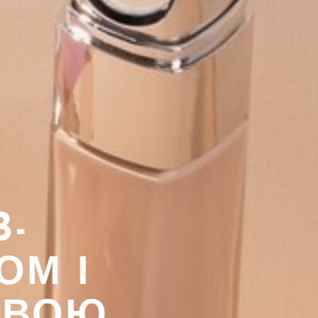
B-
ОМ І
ОВОЮ