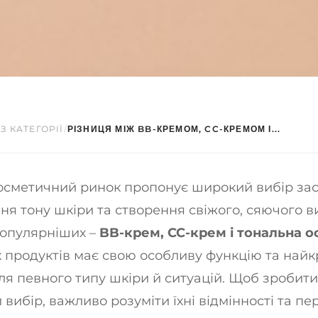
З КАТЕГОРІЇ
/
РІЗНИЦЯ МІЖ BB-КРЕМОМ, CC-КРЕМОМ І...
осметичний ринок пропонує широкий вибір зас
я тону шкіри та створення свіжого, сяючого в
опулярніших –
BB-крем, CC-крем і тональна о
х продуктів має свою особливу функцію та най
ля певного типу шкіри й ситуацій. Щоб зробити
вибір, важливо розуміти їхні відмінності та пе