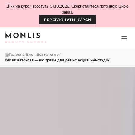
Skip to content
Ціни на курси зростуть 01.10.2026. Скористайтеся поточною ціною
зараз.
ПЕРЕГЛЯНУТИ КУРСИ
MONLIS
BEAUTY SCHOOL
Головна
/
Блог
/
Без категорії
/
УФ чи автоклав — що краще для дезінфекції в nail-студії?