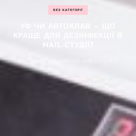
БЕЗ КАТЕГОРІЇ
УФ ЧИ АВТОКЛАВ — ЩО
КРАЩЕ ДЛЯ ДЕЗІНФЕКЦІЇ В
NAIL-СТУДІЇ?
02. КВІ 2025
ADMIN
1 MIN. LESEZEIT