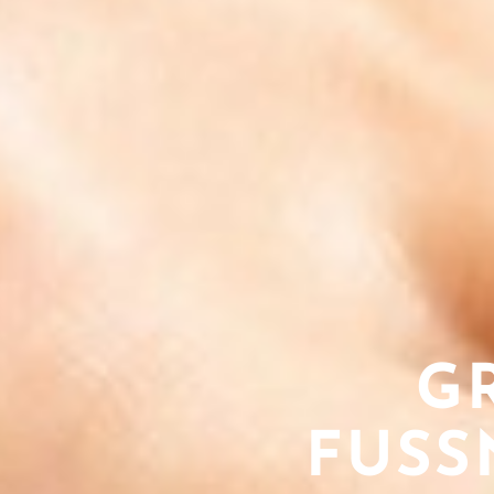
G
FUSS