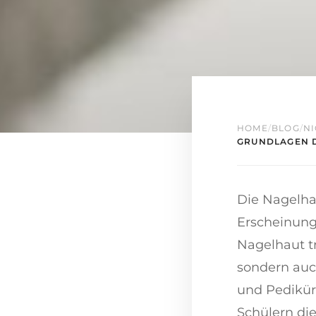
HOME
/
BLOG
/
NI
GRUNDLAGEN D
Die Nagelha
Erscheinungs
Nagelhaut tr
sondern auc
und Pedikür
Schülern die