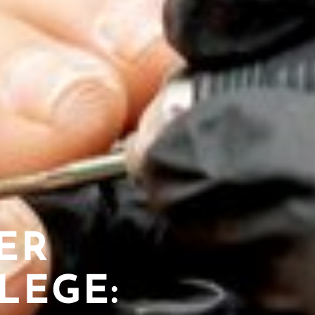
ER
GE: T