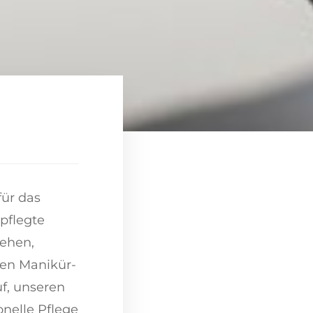
für das
pflegte
sehen,
ten Manikür-
f, unseren
onelle Pflege