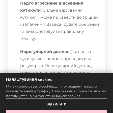
Надто агресивне відсування
кутикули:
Сильне відсування
кутикули може призвести до тріщин
і запалення. Завжди будьте обережні
та використовуйте правильну
техніку.
Нерегулярний догляд:
Догляд за
кутикулою повинен проводитися
регулярно. Нерегулярний догляд
може призвести до потовщення
кутикули, що ускладнить її
Налаштування cookies
Ми використовуємо cookies для покращення вашого
відсування.
досвіду та аналізу трафіку. Натискаючи «Прийняти всі», ви
погоджуєтесь з використанням усіх cookies.
Зневага зволоженням:
Пропуск
ВІДХИЛИТИ
зволоження може призвести до