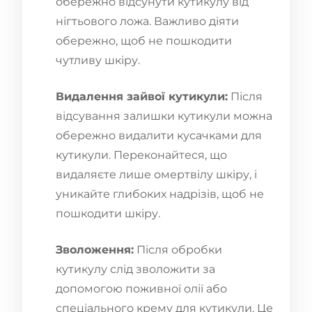
обережно відсунути кутикулу від
нігтьового ложа. Важливо діяти
обережно, щоб не пошкодити
чутливу шкіру.
Видалення зайвої кутикули:
Після
відсування залишки кутикули можна
обережно видалити кусачками для
кутикули. Переконайтеся, що
видаляєте лише омертвілу шкіру, і
уникайте глибоких надрізів, щоб не
пошкодити шкіру.
Зволоження:
Після обробки
кутикулу слід зволожити за
допомогою поживної олії або
спеціального крему для кутикули. Це