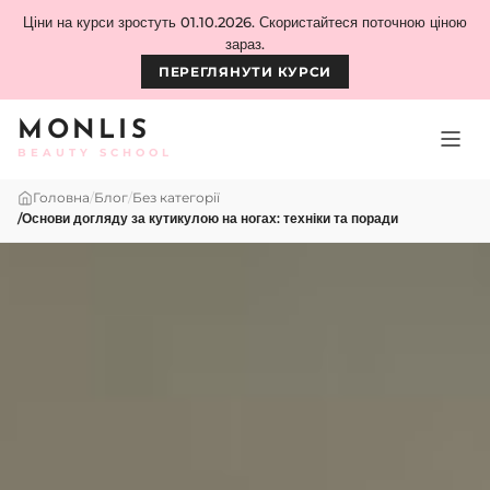
Skip to content
Ціни на курси зростуть 01.10.2026. Скористайтеся поточною ціною
зараз.
ПЕРЕГЛЯНУТИ КУРСИ
MONLIS
BEAUTY SCHOOL
Головна
/
Блог
/
Без категорії
/
Основи догляду за кутикулою на ногах: техніки та поради