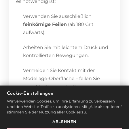
es notwendig ist:
Verwenden Sie ausschließlich
feinkörnige Feilen
(ab 180 Grit
aufwärts).
Arbeiten Sie mit leichtem Druck und
kontrollierten Bewegungen.
Vermeiden Sie Kontakt mit der
Modellage-Oberfläche – feilen Sie
ausschließlich an der Kante.
Cookie-Einstellungen
Abschließend sollte die feilgeformte
Wir verwenden Cookies, um Ihre Erfahrung zu verbessern
und den Website-Traffic zu analysieren. Mit „Alle akzeptieren"
Stelle mit einem
Top Coat oder
stimmen Sie der Nutzung aller Cookies zu.
Versiegler
nachbehandelt werden,
ABLEHNEN
um die Schutzschicht