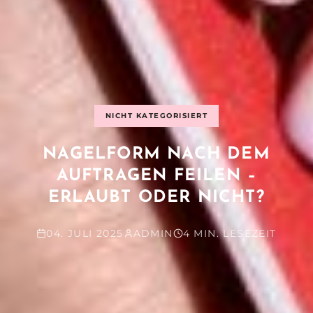
NICHT KATEGORISIERT
NAGELFORM NACH DEM
AUFTRAGEN FEILEN –
ERLAUBT ODER NICHT?
04. JULI 2025
ADMIN
4 MIN. LESEZEIT