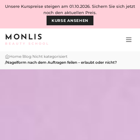
Skip to content
Unsere Kurspreise steigen am 01.10.2026. Sichern Sie sich jetzt
noch den aktuellen Preis.
KURSE ANSEHEN
MONLIS
BEAUTY SCHOOL
Home
/
Blog
/
Nicht kategorisiert
/
Nagelform nach dem Auftragen feilen – erlaubt oder nicht?