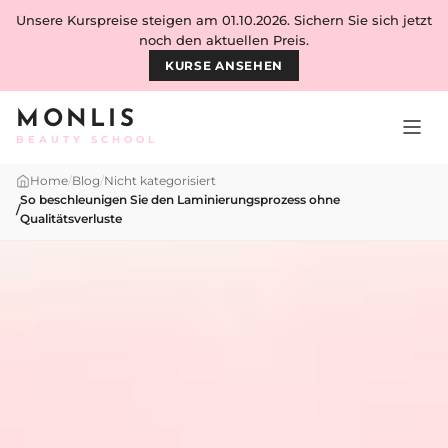
Skip to content
Unsere Kurspreise steigen am 01.10.2026. Sichern Sie sich jetzt
noch den aktuellen Preis.
KURSE ANSEHEN
MONLIS
BEAUTY SCHOOL
Home
/
Blog
/
Nicht kategorisiert
So beschleunigen Sie den Laminierungsprozess ohne
/
Qualitätsverluste