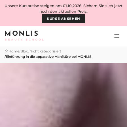
Skip to content
Unsere Kurspreise steigen am 01.10.2026. Sichern Sie sich jetzt
noch den aktuellen Preis.
KURSE ANSEHEN
MONLIS
BEAUTY SCHOOL
Home
/
Blog
/
Nicht kategorisiert
/
Einführung in die apparative Maniküre bei MONLIS