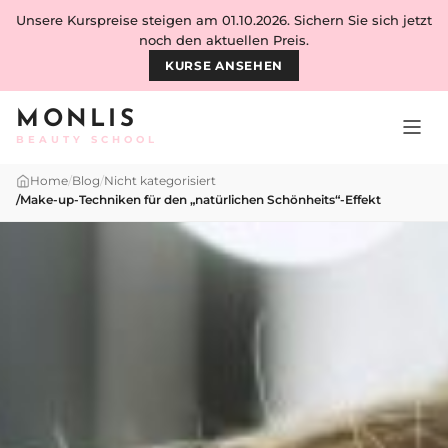
Skip to content
Unsere Kurspreise steigen am 01.10.2026. Sichern Sie sich jetzt
noch den aktuellen Preis.
KURSE ANSEHEN
MONLIS
BEAUTY SCHOOL
Home
/
Blog
/
Nicht kategorisiert
/
Make-up-Techniken für den „natürlichen Schönheits“-Effekt