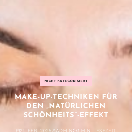
NICHT KATEGORISIERT
MAKE-UP-TECHNIKEN FÜR
DEN „NATÜRLICHEN
SCHÖNHEITS“-EFFEKT
21. FEB. 2025
ADMIN
3 MIN. LESEZEIT