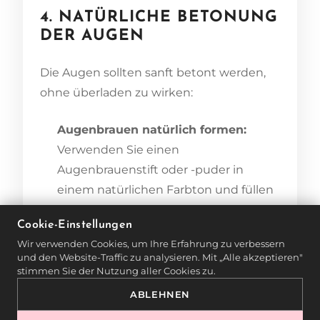
4. NATÜRLICHE BETONUNG
DER AUGEN
Die Augen sollten sanft betont werden,
ohne überladen zu wirken:
Augenbrauen natürlich formen:
Verwenden Sie einen
Augenbrauenstift oder -puder in
einem natürlichen Farbton und füllen
Sie Lücken leicht auf.
Cookie-Einstellungen
Wir verwenden Cookies, um Ihre Erfahrung zu verbessern
Lidschatten in Nude-Tönen:
Dezente
und den Website-Traffic zu analysieren. Mit „Alle akzeptieren"
Beige- und Brauntöne auf dem
stimmen Sie der Nutzung aller Cookies zu.
Augenlid sorgen für eine natürliche
ABLEHNEN
Tiefe.