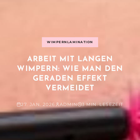
WIMPERNLAMINATION
ARBEIT MIT LANGEN
WIMPERN: WIE MAN DEN
GERADEN EFFEKT
VERMEIDET
27. JAN. 2026
ADMIN
3 MIN. LESEZEIT