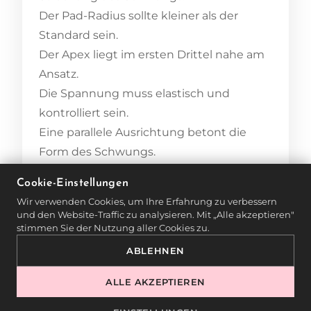
Der Pad-Radius sollte kleiner als der
Standard sein.
Der Apex liegt im ersten Drittel nahe am
Ansatz.
Die Spannung muss elastisch und
kontrolliert sein.
Eine parallele Ausrichtung betont die
Form des Schwungs.
Cookie-Einstellungen
Wir verwenden Cookies, um Ihre Erfahrung zu verbessern
und den Website-Traffic zu analysieren. Mit „Alle akzeptieren"
stimmen Sie der Nutzung aller Cookies zu.
HÄUFIG GESTELLTE
ABLEHNEN
FRAGEN
ALLE AKZEPTIEREN