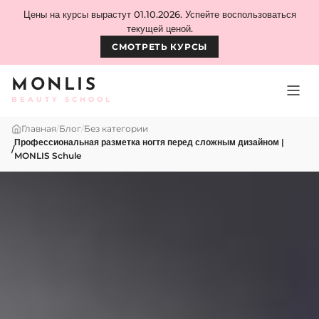
Skip to content
Цены на курсы вырастут 01.10.2026. Успейте воспользоваться
текущей ценой.
СМОТРЕТЬ КУРСЫ
MONLIS
BEAUTY SCHOOL
Главная
/
Блог
/
Без категории
Профессиональная разметка ногтя перед сложным дизайном |
/
MONLIS Schule