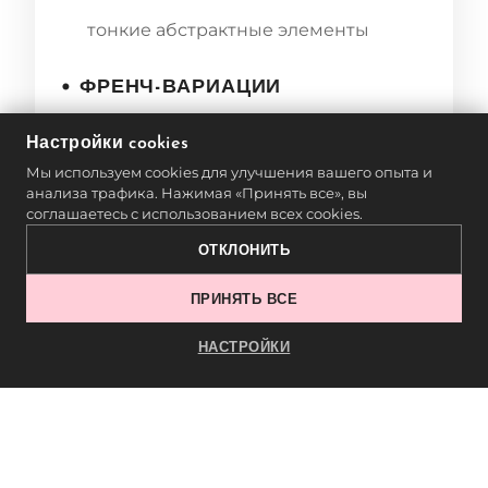
тонкие абстрактные элементы
• ФРЕНЧ-ВАРИАЦИИ
двойной френч
Настройки cookies
Мы используем cookies для улучшения вашего опыта и
анализа трафика. Нажимая «Принять все», вы
перевёрнутый френч
соглашаетесь с использованием всех cookies.
ОТКЛОНИТЬ
геометрический френч
ПРИНЯТЬ ВСЕ
• 3D-ДИЗАЙН
НАСТРОЙКИ
Разметка помогает точно расположить
объемные элементы.
РАСПРОСТРАНЁННЫЕ
ОШИБКИ И КАК ИХ