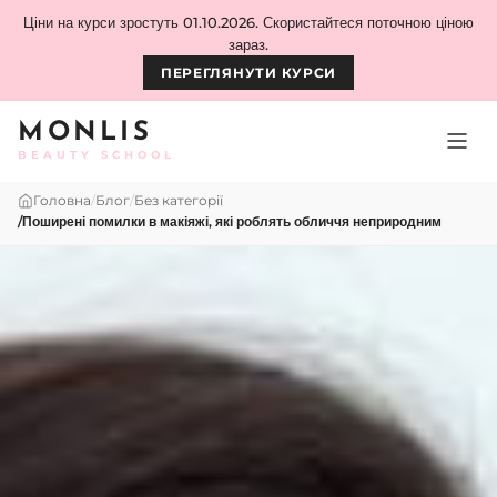
Skip to content
Ціни на курси зростуть 01.10.2026. Скористайтеся поточною ціною
зараз.
ПЕРЕГЛЯНУТИ КУРСИ
MONLIS
BEAUTY SCHOOL
Головна
/
Блог
/
Без категорії
/
Поширені помилки в макіяжі, які роблять обличчя неприродним