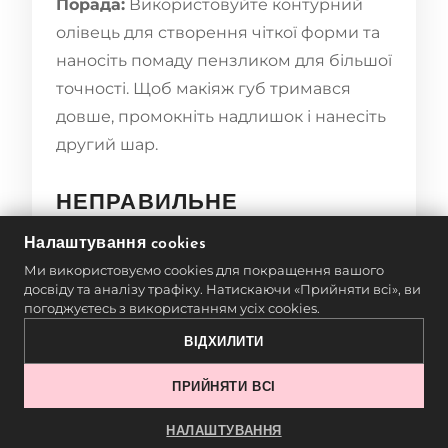
Порада:
Використовуйте контурний
олівець для створення чіткої форми та
наносіть помаду пензликом для більшої
точності. Щоб макіяж губ тримався
довше, промокніть надлишок і нанесіть
другий шар.
НЕПРАВИЛЬНЕ
ВИКОРИСТАННЯ
Налаштування cookies
ХАЙЛАЙТЕРА
Ми використовуємо cookies для покращення вашого
досвіду та аналізу трафіку. Натискаючи «Прийняти всі», ви
Неправильно нанесений або
погоджуєтесь з використанням усіх cookies.
надмірний хайлайтер може зробити
ВІДХИЛИТИ
обличчя жирним чи підкреслити
ПРИЙНЯТИ ВСІ
небажані зони.
НАЛАШТУВАННЯ
Порада:
Наносьте хайлайтер у