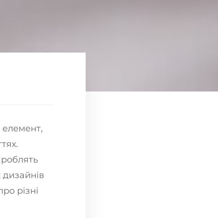
 елемент,
тях.
в роблять
 дизайнів
про різні