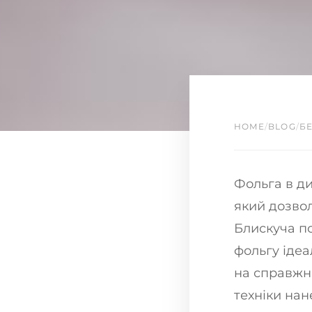
HOME
/
BLOG
/
БЕ
Фольга в ди
який дозвол
Блискуча по
фольгу іде
на справжні
техніки нан