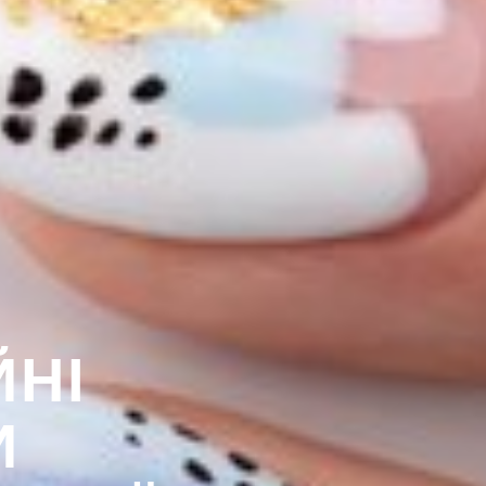
ЙНІ
И